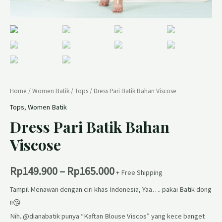
Home
/
Women Batik
/
Tops
/ Dress Pari Batik Bahan Viscose
Tops
,
Women Batik
Dress Pari Batik Bahan
Viscose
Rp
149.900
–
Rp
165.000
+ Free Shipping
Tampil Menawan dengan ciri khas Indonesia, Yaa…. pakai Batik dong
!!😘
Nih..@dianabatik punya “Kaftan Blouse Viscos” yang kece banget