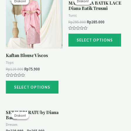
Diskon!
Diskon!
Diskon!
Diskon!
MANUHARA BATIK LACE
Diana Batik Trusmi
Tunic
Rp
295.000
Rp
285.000
Rated
0
SELECT OPTIONS
out
of
5
Kaftan Blouse Viscos
Tops
Rp
120.000
Rp
75.900
Rated
0
SELECT OPTIONS
out
of
5
SET JUPRI RATU by Diana
Diskon!
Diskon!
Batik
Dresses