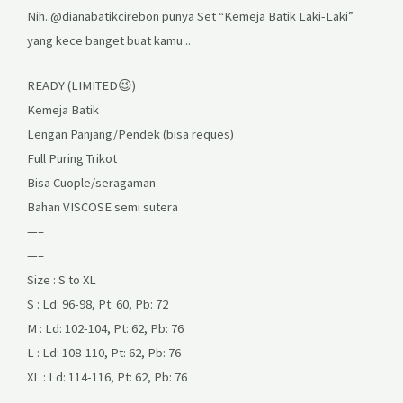
Nih..@dianabatikcirebon punya Set “Kemeja Batik Laki-Laki”
yang kece banget buat kamu ..
READY (LIMITED😉)
Kemeja Batik
Lengan Panjang/Pendek (bisa reques)
Full Puring Trikot
Bisa Cuople/seragaman
Bahan VISCOSE semi sutera
—–
—–
Size : S to XL
S : Ld: 96-98, Pt: 60, Pb: 72
M : Ld: 102-104, Pt: 62, Pb: 76
L : Ld: 108-110, Pt: 62, Pb: 76
XL : Ld: 114-116, Pt: 62, Pb: 76