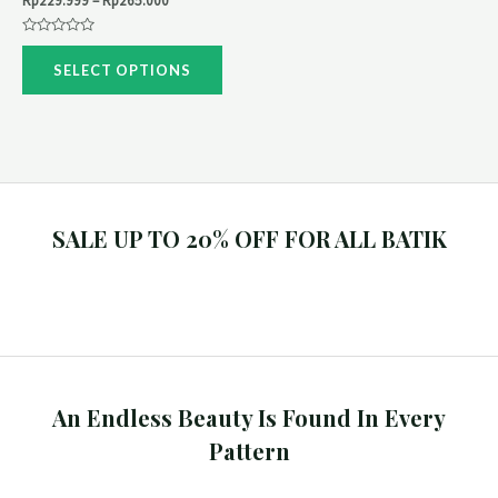
Rp
229.999
–
Rp
265.000
Rated
0
SELECT OPTIONS
out
of
5
SALE UP TO 20% OFF FOR ALL BATIK
An Endless Beauty Is Found In Every
Pattern