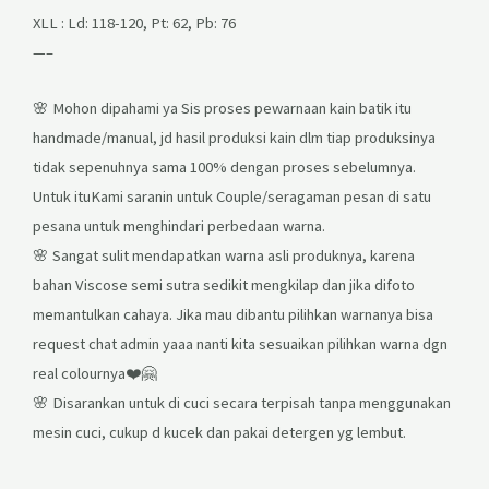
XLL : Ld: 118-120, Pt: 62, Pb: 76
—–
🌸 Mohon dipahami ya Sis proses pewarnaan kain batik itu
handmade/manual, jd hasil produksi kain dlm tiap produksinya
tidak sepenuhnya sama 100% dengan proses sebelumnya.
Untuk ituKami saranin untuk Couple/seragaman pesan di satu
pesana untuk menghindari perbedaan warna.
🌸 Sangat sulit mendapatkan warna asli produknya, karena
bahan Viscose semi sutra sedikit mengkilap dan jika difoto
memantulkan cahaya. Jika mau dibantu pilihkan warnanya bisa
request chat admin yaaa nanti kita sesuaikan pilihkan warna dgn
real colournya❤️🤗
🌸 Disarankan untuk di cuci secara terpisah tanpa menggunakan
mesin cuci, cukup d kucek dan pakai detergen yg lembut.