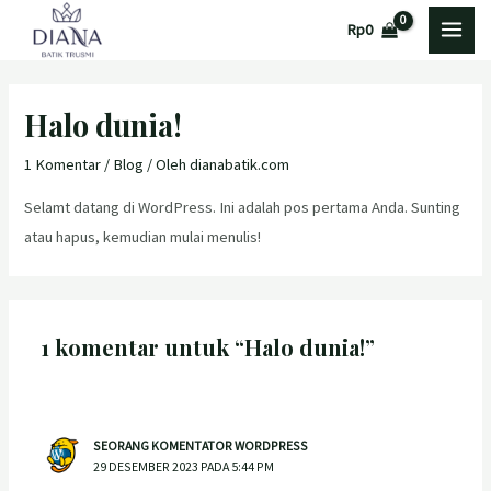
Lewati
MAI
Rp
0
ke
MEN
konten
Halo dunia!
1 Komentar
/
Blog
/ Oleh
dianabatik.com
Selamt datang di WordPress. Ini adalah pos pertama Anda. Sunting
atau hapus, kemudian mulai menulis!
1 komentar untuk “Halo dunia!”
SEORANG KOMENTATOR WORDPRESS
29 DESEMBER 2023 PADA 5:44 PM