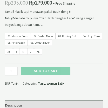
Rp
295.000
Rp
279.000
+ Free Shipping
Tampil klasik tapi menawan pakai Batik dong !!
Nih..@dianabatik punya “Set Batik Sanghai Lace” yang sangan
bagus banget buat kamu ..
01. Maroon Crem
02. Coklat Moca
03. Kuning Gold
04. Ungu Taro
05. Pink Peach
06. Coklat Silver
XS
S
M
L
XL
ADD TO CART
SKU:
Tunik
Categories:
Tunic
,
Women Batik
Description