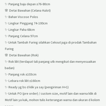
✨ Panjang baju depan ±76-80cm
🌸 Detai Bawahan (Celana Kulot)
✨ Bahan Viscose Polos
✨ Lingkar Pinggang 74-100cm
✨ Lingkar Paha 68cm
✨ Panjang Celana 97cm
✨ Untuk Tambah Furing silahkan Cekout juga di prodak Tambahan
Furing
🌸 Detai Bawahan (Rok)
✨ Rok lilit (terdapat tali panjang utk mengikat dan menyesuaikan
badan)
✨ Panjang rok ±103cm
✨ Lebara rok lilit ±160cm
✨ Ready yg bs d klik ya say (pengiriman H+1)
✨ Untuk PO (pre order) / custom size, motif lain dan warna klik di
Motif lain ya kak, mohon tulis keterangan warna dan ukuran d kolom