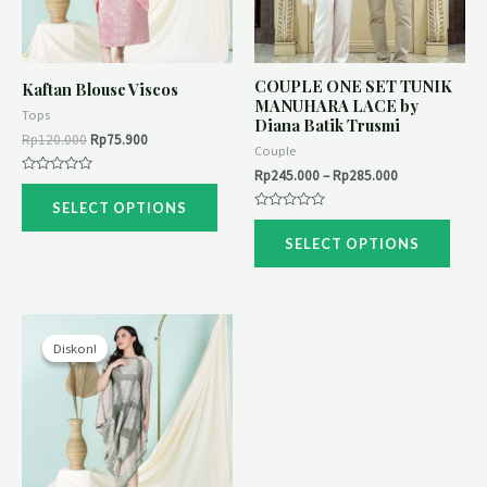
COUPLE ONE SET TUNIK
Kaftan Blouse Viscos
MANUHARA LACE by
Tops
Diana Batik Trusmi
Rp
120.000
Rp
75.900
Couple
Rp
245.000
–
Rp
285.000
Rated
0
SELECT OPTIONS
out
Rated
of
0
5
SELECT OPTIONS
out
of
5
Diskon!
Diskon!