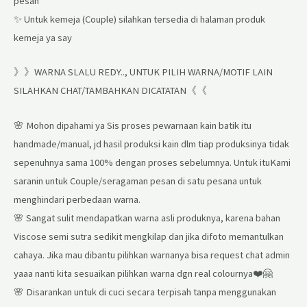
pesan
✨ Untuk kemeja (Couple) silahkan tersedia di halaman produk
kemeja ya say
》》WARNA SLALU REDY.., UNTUK PILIH WARNA/MOTIF LAIN
SILAHKAN CHAT/TAMBAHKAN DICATATAN《《
🌸 Mohon dipahami ya Sis proses pewarnaan kain batik itu
handmade/manual, jd hasil produksi kain dlm tiap produksinya tidak
sepenuhnya sama 100% dengan proses sebelumnya. Untuk ituKami
saranin untuk Couple/seragaman pesan di satu pesana untuk
menghindari perbedaan warna.
🌸 Sangat sulit mendapatkan warna asli produknya, karena bahan
Viscose semi sutra sedikit mengkilap dan jika difoto memantulkan
cahaya. Jika mau dibantu pilihkan warnanya bisa request chat admin
yaaa nanti kita sesuaikan pilihkan warna dgn real colournya❤️🤗
🌸 Disarankan untuk di cuci secara terpisah tanpa menggunakan