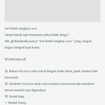
Additional information
Reviews (0)
Set Batik Sanghai Lace
Tampil klasik tapi menawan pakai Batik dong !!
Nih..@dianabatik punya “Set Batik Sanghai Lace” yang sangan
bagus banget buat kamu ..
🌸ORIGINAL🌸
🌼 Bahan Viscose semi sutra( Ringan tidak tebal, jatuh, lembut dan
berserat)
🌼 Karakter Viscose mirip sutra namun ia berserat dan memberi
kesan mewah saat digunakan
🌸 Detail Baju
✨ Model Flowy