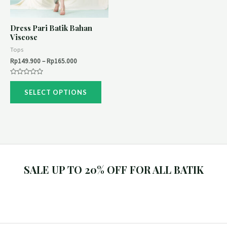
Dress Pari Batik Bahan
Viscose
Tops
Rp
149.900
–
Rp
165.000
Rated
0
SELECT OPTIONS
out
of
5
SALE UP TO 20% OFF FOR ALL BATIK