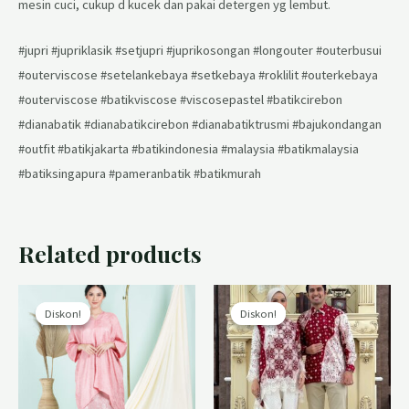
mesin cuci, cukup d kucek dan pakai detergen yg lembut.
#jupri #jupriklasik #setjupri #juprikosongan #longouter #outerbusui
#outerviscose #setelankebaya #setkebaya #roklilit #outerkebaya
#outerviscose #batikviscose #viscosepastel #batikcirebon
#dianabatik #dianabatikcirebon #dianabatiktrusmi #bajukondangan
#outfit #batikjakarta #batikindonesia #malaysia #batikmalaysia
#batiksingapura #pameranbatik #batikmurah
Related products
Diskon!
Diskon!
Diskon!
Diskon!